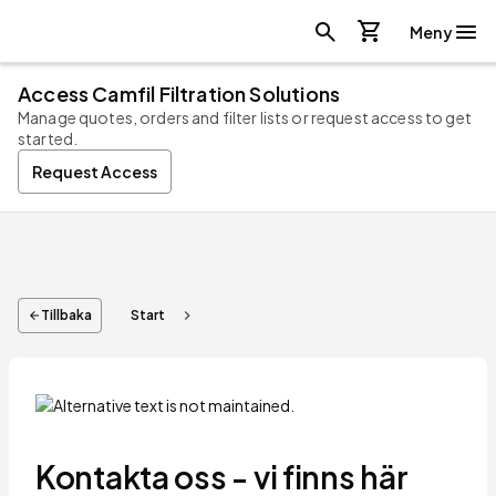
Meny
Access Camfil Filtration Solutions
Manage quotes, orders and filter lists or request access to get
started.
Request Access
Tillbaka
Start
chevron_right
arrow_back
Kontakta oss - vi finns här