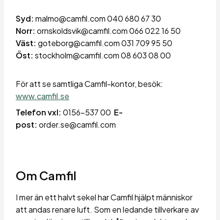
Syd:
malmo@camfil.com 040 680 67 30
Norr:
ornskoldsvik@camfil.com 066 022 16 50
Väst:
goteborg@camfil.com 031 709 95 50
Öst:
stockholm@camfil.com 08 603 08 00
För
att
se
samtliga
Camfil-kontor
,
besök
:
www.
camfil.se
Telefon
vxl
:
0156-537 00
E-
post:
order.se@camfil.com
Om Camfil
I mer än ett halvt sekel har Camfil hjälpt människor
att andas renare luft. Som en ledande tillverkare av