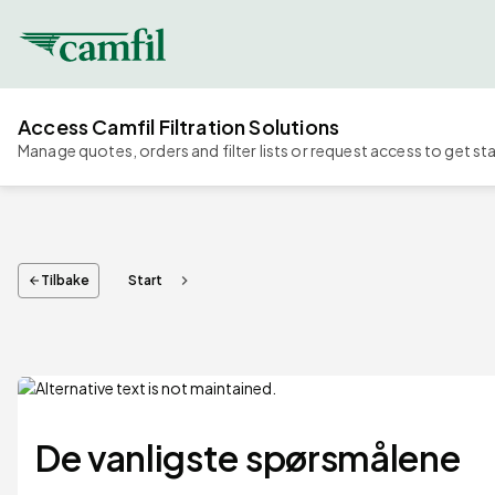
Access Camfil Filtration Solutions
Manage quotes, orders and filter lists or request access to get st
Tilbake
Start
chevron_right
arrow_back
De vanligste spørsmålene