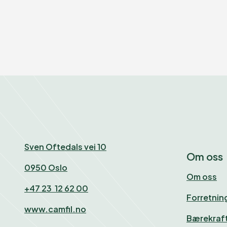
Sven Oftedals vei 10
om oss
0950 Oslo
Om oss
+47 23 12 62 00
Forretni
www.camfil.no
Bærekraf